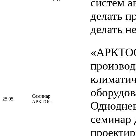
систем а
делать п
делать н
«АРКТОС
производ
климатич
оборудов
Семинар
25.05
АРКТОС
Однодне
семинар 
проектир