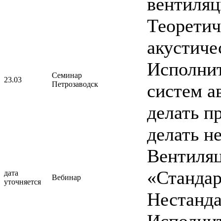
вентиляц
Теоретич
акустиче
Исполнит
Семинар
23.03
Петрозаводск
систем а
делать п
делать н
Вентиля
«Стандар
дата
Вебинар
уточняется
Нестанда