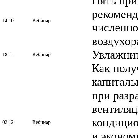
Пять при
рекоменд
14.10
Вебинар
численно
воздухор
Увлажнит
18.11
Вебинар
Как полу
капиталь
при разр
вентиляц
кондицио
02.12
Вебинар
и эконом