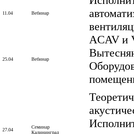
Исполнит
автомати
11.04
Вебинар
вентиляц
АCAV и V
Вытесня
25.04
Вебинар
Оборудов
помещен
Теоретич
акустиче
Исполнит
Семинар
27.04
Калининград