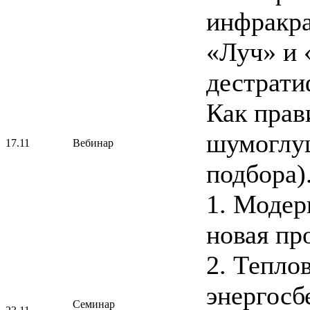
инфракра
«Луч» и 
дестрати
Как прав
шумоглу
17.11
Вебинар
подбора)
1. Модер
новая пр
2. Тепло
энергос
Семинар