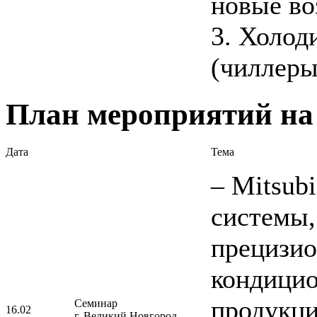
новые во
3. Холо
(чиллеры
План мероприятий на 
Дата
Тема
– Mitsubi
системы,
прецизи
кондицио
продукци
Семинар
16.02
г. Великий Новгород