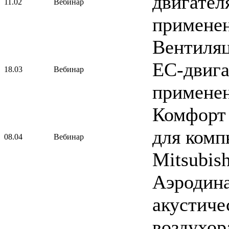
двигател
11.02
Вебинар
примене
Вентиляц
ЕС-двига
18.03
Вебинар
примене
Комфорт 
для комп
08.04
Вебинар
Mitsubish
Аэродин
акустиче
воздухор